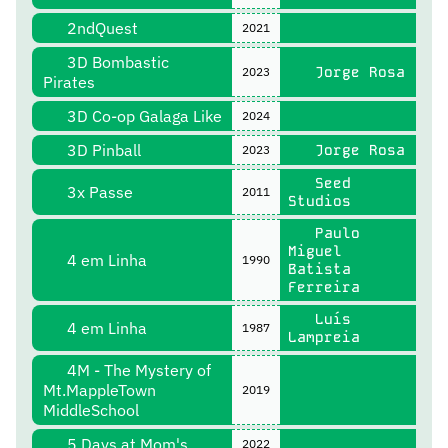
2ndQuest
2021
3D Bombastic
Jorge Rosa
2023
Pirates
3D Co-op Galaga Like
2024
3D Pinball
Jorge Rosa
2023
Seed
3x Passe
2011
Studios
Paulo
Miguel
4 em Linha
1990
Batista
Ferreira
Luís
4 em Linha
1987
Lampreia
4M - The Mystery of
Mt.MappleTown
2019
MiddleSchool
5 Days at Mom's
2022