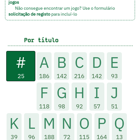
jogos
Não consegue encontrar um jogo? Use o formulário
solicitação de registo
para incluí-lo
Por título
#
A
B
C
D
E
25
186
142
216
142
93
F
G
H
I
J
118
98
92
57
51
K
L
M
N
O
P
Q
39
96
188
72
115
164
13