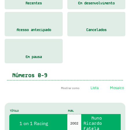
Recentes
Em desenvolvimento
Acesso antecipado
Cancelados
Em pausa
Números
0-9
Lista
Mosaico
Mostrar como
TÍTULO
PUBL
Nuno
1 on 1 Racing
Ricardo
2002
Fatela