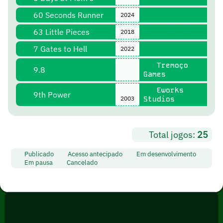
60 Seconds Runner
2024
63 Little Pieces
2018
7 Gates to Hell
2022
Tremoço
9.8
Games
Eworks
9th Power
2003
Studios
Total jogos:
25
Publicado
Acesso antecipado
Em desenvolvimento
Em pausa
Cancelado