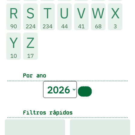
R
S
T
U
V
W
X
90
224
234
44
41
68
3
Y
Z
10
17
Por ano
Filtros rápidos