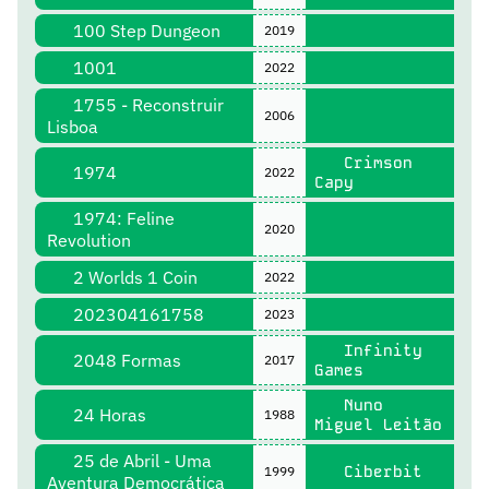
100 Step Dungeon
2019
1001
2022
1755 - Reconstruir
2006
Lisboa
Crimson
1974
2022
Capy
1974: Feline
2020
Revolution
2 Worlds 1 Coin
2022
202304161758
2023
Infinity
2048 Formas
2017
Games
Nuno
24 Horas
1988
Miguel Leitão
25 de Abril - Uma
Ciberbit
1999
Aventura Democrática