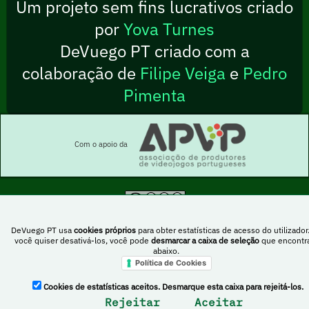
Um projeto sem fins lucrativos criado
por
Yova Turnes
DeVuego PT criado com a
colaboração de
Filipe Veiga
e
Pedro
Pimenta
Com o apoio da
Esta obra está sob uma licença Creative Commons Atribuição-NãoComercial-
PartilhaIgual 4.0 Internacional
DeVuego PT usa
cookies próprios
para obter estatísticas de acesso do utilizador
você quiser desativá-los, você pode
desmarcar a caixa de seleção
que encontr
abaixo.
Política de Cookies
DeVuego Espanha
DeVuego LATAM
Cookies de estatísticas aceitos. Desmarque esta caixa para rejeitá-los.
DeVuego Portugal
Rejeitar
Aceitar