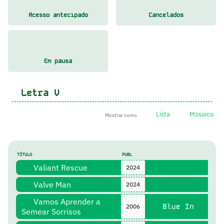
Acesso antecipado
Cancelados
Em pausa
Letra
V
Lista
Mosaico
Mostrar como
TÍTULO
PUBL
Valiant Rescue
2024
Valve Man
2024
Vamos Aprender a
Blue In
2006
Semear Sorrisos