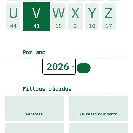
V
U
W
X
Y
Z
41
44
68
3
10
17
Por ano
Filtros rápidos
Recentes
Em desenvolvimento