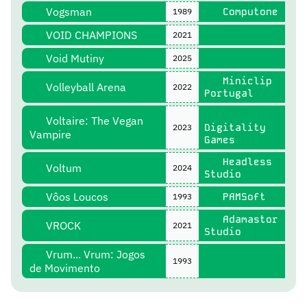
Vogsman
Computone
1989
VOID CHAMPIONS
2021
Void Mutiny
2025
Miniclip
Volleyball Arena
2022
Portugal
Voltaire: The Vegan
Digitality
2023
Vampire
Games
Headless
Voltum
2024
Studio
Vôos Loucos
PAMSoft
1993
Adamastor
VROCK
2021
Studio
Vrum... Vrum: Jogos
1993
de Movimento