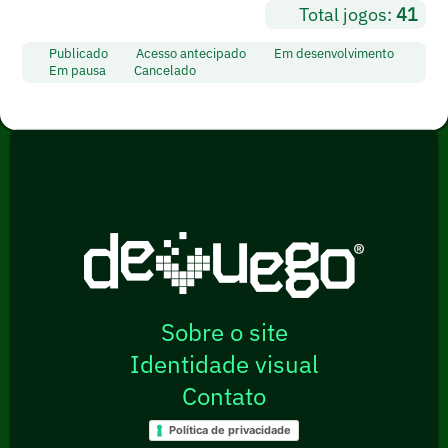
Total jogos:
41
Publicado
Acesso antecipado
Em desenvolvimento
Em pausa
Cancelado
Sobre o site
Identidade visual
Contato
Política de privacidade