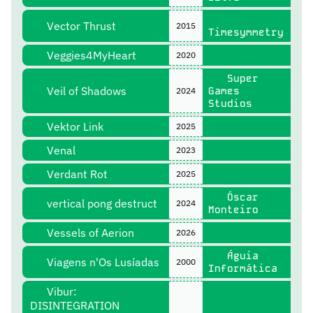
Vector Thrust
2015
Timesymmetry
Veggies4MyHeart
2020
Super
Veil of Shadows
Games
2024
Studios
Vektor Link
2025
Venal
2023
Verdant Rot
2025
Óscar
vertical pong destruct
2024
Monteiro
Vessels of Aerion
2026
Águia
Viagens n'Os Lusíadas
2000
Informática
Vibur:
DISINTEGRATION