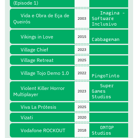
(Episode 1)
Imagina -
Vida e Obra de Eça de
Software
2003
Queirós
Inclusivo
Vikings in Love
2015
Cabbageman
Village Chief
2023
Village Retreat
2025
Village Tojo Demo 1.0
2022
PingoTinto
Super
Violent Killer Horror
Games
2023
Multiplayer
Studios
Viva La Prótesis
2025
Vizati
2020
ONTOP
Vodafone ROCKOUT
2018
Studios