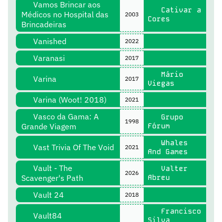
Vamos Brincar aos
Cativar a
Médicos no Hospital das
2003
Cores
Brincadeiras
Vanished
2022
Varanasi
2017
Mário
Varina
2017
Viegas
Varina (Woot! 2018)
2021
Vasco da Gama: A
Grupo
1998
Grande Viagem
Fórum
Whales
Vast Trivia Of The Void
2021
And Games
Vault - The
Valter
2026
Scavenger's Path
Abreu
Vault 24
2018
Francisco
Vault84
Silva