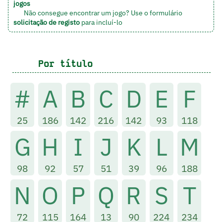
jogos
Não consegue encontrar um jogo? Use o formulário
solicitação de registo
para incluí-lo
Por título
#
A
B
C
D
E
F
25
186
142
216
142
93
118
G
H
I
J
K
L
M
98
92
57
51
39
96
188
N
O
P
Q
R
S
T
72
115
164
13
90
224
234