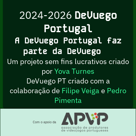
2024-2026
DeVuego
Portugal
A DeVuego Portugal faz
parte da DeVuego
Um projeto sem fins lucrativos criado
por
Yova Turnes
DeVuego PT criado com a
colaboração de
Filipe Veiga
e
Pedro
Pimenta
Com o apoio da