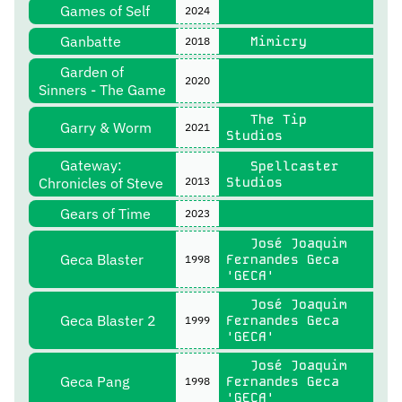
Games of Self
2024
Ganbatte
Mimicry
2018
Garden of
2020
Sinners - The Game
The Tip
Garry & Worm
2021
Studios
Gateway:
Spellcaster
Chronicles of Steve
2013
Studios
Gears of Time
2023
José Joaquim
Geca Blaster
Fernandes Geca
1998
'GECA'
José Joaquim
Geca Blaster 2
Fernandes Geca
1999
'GECA'
José Joaquim
Geca Pang
Fernandes Geca
1998
'GECA'