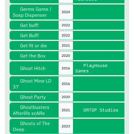
Germs Game /
2024
Soap Dispenser
Get buff!
2022
Get Buff!
2022
Get fit or die
2021
Get the Box
2020
PlayHouse
Ghost Hitch
2016
Games
Ghost Mine LD
2016
37
Ghost Party
2020
Ghostbusters
ONTOP Studios
2021
Afterlife scARe
Ghosts of The
2023
Deep