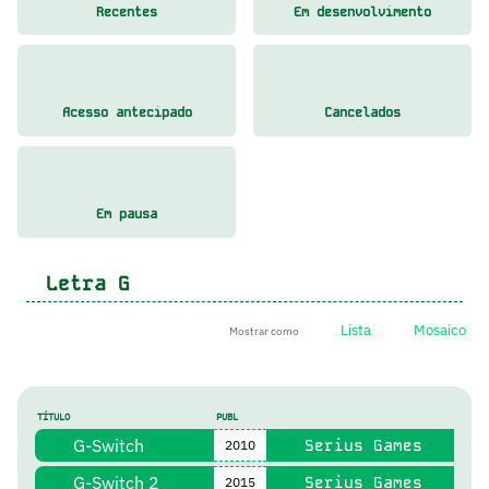
Recentes
Em desenvolvimento
Acesso antecipado
Cancelados
Em pausa
Letra
G
Lista
Mosaico
Mostrar como
TÍTULO
PUBL
G-Switch
Serius Games
2010
G-Switch 2
Serius Games
2015