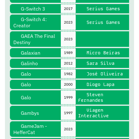
G-Switch 3
Serius Games
2017
G-Switch 4:
Serius Games
2023
Creator
GAEA The Final
2023
Destiny
Galaxian
Micro Beiras
1989
Galinho
Sara Silva
2012
Galo
José Oliveira
1982
Galo
Diogo Lapa
2000
Steven
Galo
1999
Fernandes
Viagem
Gambys
1997
Interactive
GameJam -
2023
HefferCat