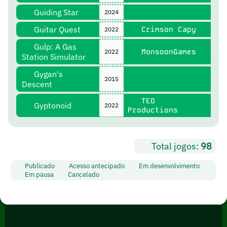
Guiding Star
2024
Guitar Quest
Crimson Capy
2022
Gulp: A Gas
MonsoonGames
2022
Station Simulator
Gygan's
2015
Descent
TEO
Gyptonoid
2022
Productions
Total jogos:
98
Publicado
Acesso antecipado
Em desenvolvimento
Em pausa
Cancelado