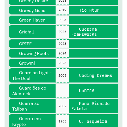
Greedy Desire
2025
Greedy Guns
Tio Atum
2017
Green Haven
2023
Lucerna
Gridfall
2025
Frameworks
GRIEF
2023
Growing Roots
2024
Growmi
2023
Guardian Light -
Coding Dreams
2003
The Duel
Guardiões do
LuDICA
Alenteck
Guerra ao
Nuno Ricardo
2002
Taliban
Fatela
Guerra em
L. Sequeira
1985
Krypto