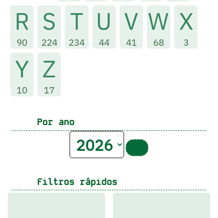
R
S
T
U
V
W
X
90
224
234
44
41
68
3
Y
Z
10
17
Por ano
Filtros rápidos