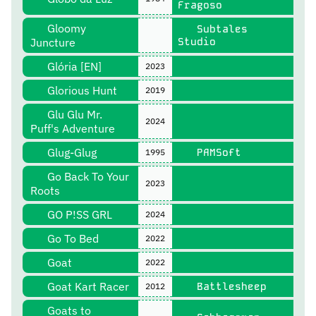
Fragoso
Gloomy
Subtales
Juncture
Studio
Glória [EN]
2023
Glorious Hunt
2019
Glu Glu Mr.
2024
Puff's Adventure
Glug-Glug
PAMSoft
1995
Go Back To Your
2023
Roots
GO P!SS GRL
2024
Go To Bed
2022
Goat
2022
Goat Kart Racer
Battlesheep
2012
Goats to