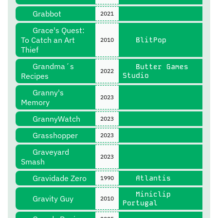
Grabbot
2021
Grace's Quest:
To Catch an Art
BlitPop
2010
Thief
Grandma´s
Butter Games
2022
Recipes
Studio
Granny's
2023
Memory
GrannyWatch
2023
Grasshopper
2023
Graveyard
2023
Smash
Gravidade Zero
Atlantis
1990
Miniclip
Gravity Guy
2010
Portugal