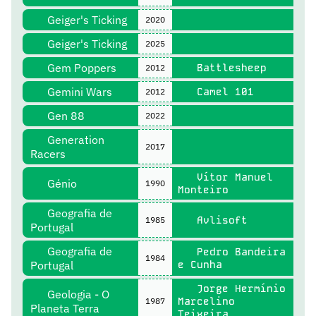
Geiger's Ticking
2020
Geiger's Ticking
2025
Gem Poppers
Battlesheep
2012
Gemini Wars
Camel 101
2012
Gen 88
2022
Generation
2017
Racers
Vítor Manuel
Génio
1990
Monteiro
Geografia de
Avlisoft
1985
Portugal
Geografia de
Pedro Bandeira
1984
Portugal
e Cunha
Jorge Hermínio
Geologia - O
Marcelino
1987
Planeta Terra
Teixeira