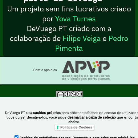
Um projeto sem fins lucrativos criado
por
Yova Turnes
DeVuego PT criado com a
colaboração de
Filipe Veiga
e
Pedro
Pimenta
Com o apoio da
Esta obra está sob uma licença Creative Commons Atribuição-NãoComercial-
PartilhaIgual 4.0 Internacional
DeVuego PT usa
cookies próprios
para obter estatísticas de acesso do utilizador
você quiser desativá-los, você pode
desmarcar a caixa de seleção
que encontr
abaixo.
Política de Cookies
DeVuego Espanha
DeVuego LATAM
Cookies de estatísticas aceitos. Desmarque esta caixa para rejeitá-los.