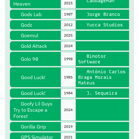
Cabbageman
Heaven
2015
Gods Lab
Jorge Branco
1987
Godz
Yucca Studios
2012
Goemul
2025
Gold Attack
2024
Bimotor
Golo 98
1998
Software
António Carlos
Good Luck!
Braga Morais
1985
Mateus
Good Luck!
J. Sequeira
1984
Goofy Lil Guys
Try to Escape a
2024
Forest
Gorilla Grip
2019
GPS Simulator
2021