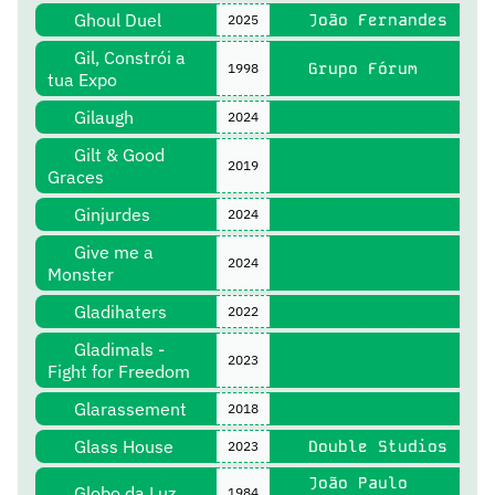
Ghoul Duel
João Fernandes
2025
Gil, Constrói a
Grupo Fórum
1998
tua Expo
Gilaugh
2024
Gilt & Good
2019
Graces
Ginjurdes
2024
Give me a
2024
Monster
Gladihaters
2022
Gladimals -
2023
Fight for Freedom
Glarassement
2018
Glass House
Double Studios
2023
João Paulo
Globo da Luz
1984