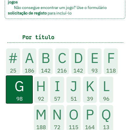
jogos
Não consegue encontrar um jogo? Use o formulário
solicitação de registo
para incluí-lo
Por título
#
A
B
C
D
E
F
25
186
142
216
142
93
118
G
H
I
J
K
L
98
92
57
51
39
96
M
N
O
P
Q
188
72
115
164
13