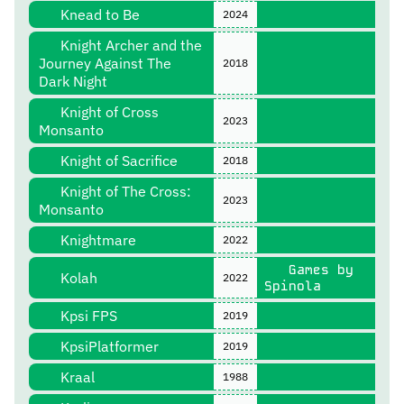
Knead to Be
2024
Knight Archer and the
Journey Against The
2018
Dark Night
Knight of Cross
2023
Monsanto
Knight of Sacrifice
2018
Knight of The Cross:
2023
Monsanto
Knightmare
2022
Games by
Kolah
2022
Spinola
Kpsi FPS
2019
KpsiPlatformer
2019
Kraal
1988