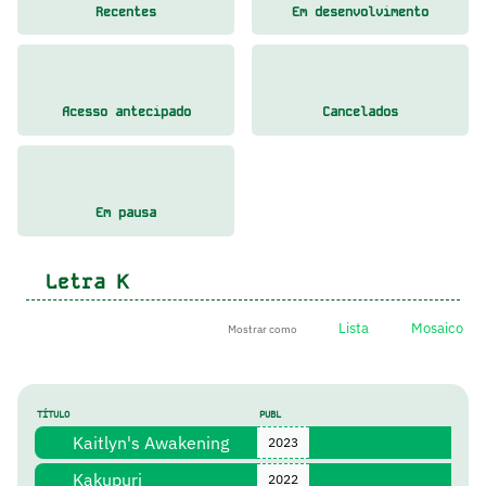
Recentes
Em desenvolvimento
Acesso antecipado
Cancelados
Em pausa
Letra
K
Lista
Mosaico
Mostrar como
TÍTULO
PUBL
Kaitlyn's Awakening
2023
Kakupuri
2022