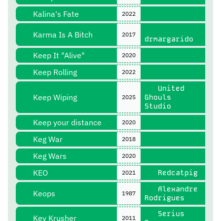
Kalina's Fate
2022
Karma Is A Bitch
2017
drmargarido
Keep It "Alive"
2020
Keep Rolling
2022
United
Keep Wiping
Ghouls
2025
Studio
Keep your distance
2020
Keg War
2018
Keg Wars
2020
KEO
Redcatpig
2021
Alexandre
Keops
1987
Rodrigues
Serius
Key Krusher
2011