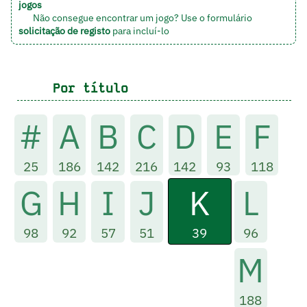
jogos
Não consegue encontrar um jogo? Use o formulário
solicitação de registo
para incluí-lo
Por título
#
A
B
C
D
E
F
25
186
142
216
142
93
118
K
G
H
I
J
L
39
98
92
57
51
96
M
188