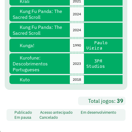
Krali
2021
Kung Fu Panda: The
2024
Sacred Scroll
Kung Fu Panda: The
2024
Sacred Scroll
Paulo
Kunga!
1990
Vieira
Kurofune:
3PA
Descobrimentos
2023
Studios
Portugueses
Kuto
2018
Total jogos:
39
Publicado
Acesso antecipado
Em desenvolvimento
Em pausa
Cancelado