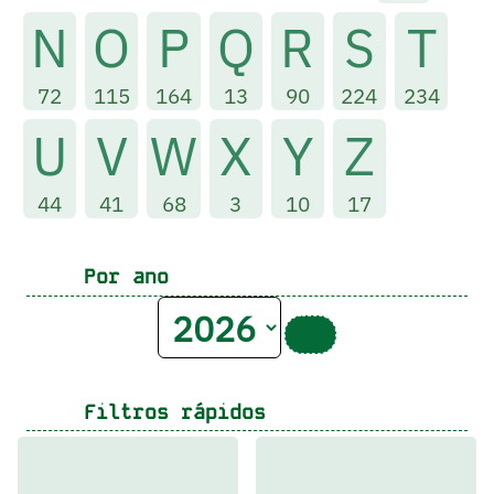
N
O
P
Q
R
S
T
72
115
164
13
90
224
234
U
V
W
X
Y
Z
44
41
68
3
10
17
Por ano
Filtros rápidos