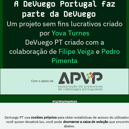
A DeVuego Portugal faz
parte da DeVuego
Um projeto sem fins lucrativos criado
por
Yova Turnes
DeVuego PT criado com a
colaboração de
Filipe Veiga
e
Pedro
Pimenta
Com o apoio da
Esta obra está sob uma licença Creative Commons Atribuição-NãoComercial-
PartilhaIgual 4.0 Internacional
DeVuego PT usa
cookies próprios
para obter estatísticas de acesso do utilizador
você quiser desativá-los, você pode
desmarcar a caixa de seleção
que encontr
abaixo.