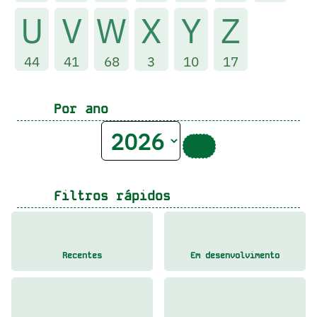
U
V
W
X
Y
Z
44
41
68
3
10
17
Por ano
Filtros rápidos
Recentes
Em desenvolvimento