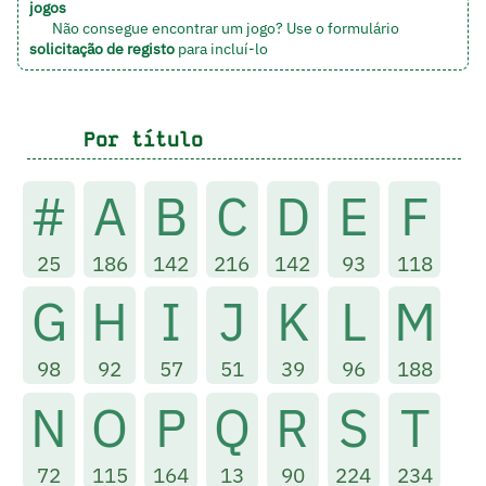
jogos
Não consegue encontrar um jogo? Use o formulário
solicitação de registo
para incluí-lo
Por título
#
A
B
C
D
E
F
25
186
142
216
142
93
118
G
H
I
J
K
L
M
98
92
57
51
39
96
188
N
O
P
Q
R
S
T
72
115
164
13
90
224
234