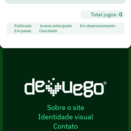
Total jogos:
0
Publicado
Acesso antecipado
Em desenvolvimento
Em pausa
Cancelado
Sobre o site
Identidade visual
Contato