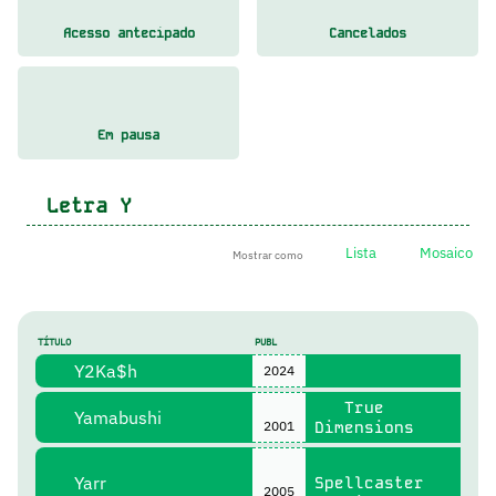
Acesso antecipado
Cancelados
Em pausa
Letra
Y
Lista
Mosaico
Mostrar como
TÍTULO
PUBL
Y2Ka$h
2024
True
Yamabushi
2001
Dimensions
Yarr
Spellcaster
2005