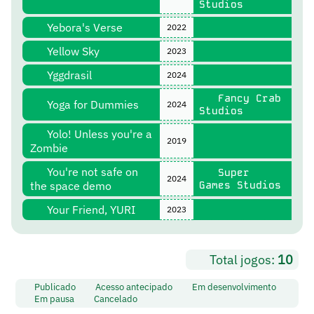
Studios
Yebora's Verse
2022
Yellow Sky
2023
Yggdrasil
2024
Fancy Crab
Yoga for Dummies
2024
Studios
Yolo! Unless you're a
2019
Zombie
You're not safe on
Super
2024
the space demo
Games Studios
Your Friend, YURI
2023
Total jogos:
10
Publicado
Acesso antecipado
Em desenvolvimento
Em pausa
Cancelado