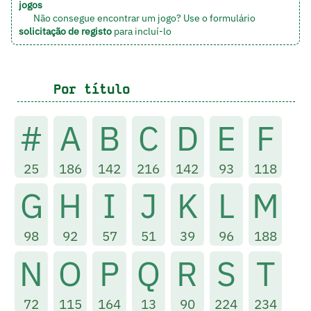
jogos
Não consegue encontrar um jogo? Use o formulário
solicitação de registo
para incluí-lo
Por título
#
A
B
C
D
E
F
25
186
142
216
142
93
118
G
H
I
J
K
L
M
98
92
57
51
39
96
188
N
O
P
Q
R
S
T
72
115
164
13
90
224
234