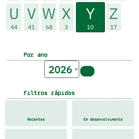
Y
U
V
W
X
Z
10
44
41
68
3
17
Por ano
Filtros rápidos
Recentes
Em desenvolvimento