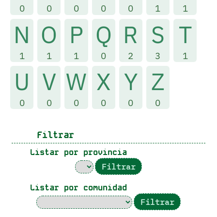
0
0
0
0
0
1
1
N
O
P
Q
R
S
T
1
1
1
0
2
3
1
U
V
W
X
Y
Z
0
0
0
0
0
0
Filtrar
Listar por provincia
Listar por comunidad