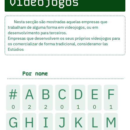
videojogos
Nesta secção são mostradas aquelas empresas que
trabalham de alguma forma em videojogos, ou em
desenvolvimento para terceiros.
Empresas que desenvolvem os seus próprios videojogos para
os comercializar de forma tradicional, consideramo-las
Estúdios
Por nome
#
A
B
C
D
E
F
0
2
2
0
1
0
1
G
H
I
J
K
L
M