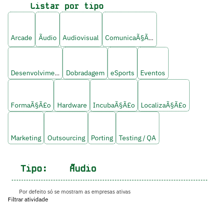
Listar por tipo
Arcade
Ãudio
Audiovisual
ComunicaÃ§Ã£o
Desenvolvimento
Dobradagem
eSports
Eventos
FormaÃ§Ã£o
Hardware
IncubaÃ§Ã£o
LocalizaÃ§Ã£o
Marketing
Outsourcing
Porting
Testing / QA
Tipo:
Ãudio
Por defeito só se mostram as empresas ativas
Filtrar atividade