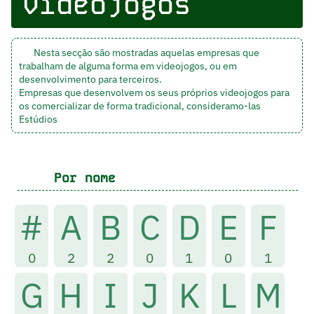
videojogos
Nesta secção são mostradas aquelas empresas que
trabalham de alguma forma em videojogos, ou em
desenvolvimento para terceiros.
Empresas que desenvolvem os seus próprios videojogos para
os comercializar de forma tradicional, consideramo-las
Estúdios
Por nome
#
A
B
C
D
E
F
0
2
2
0
1
0
1
G
H
I
J
K
L
M