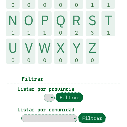
0
0
0
0
0
1
1
N
O
P
Q
R
S
T
1
1
1
0
2
3
1
U
V
W
X
Y
Z
0
0
0
0
0
0
Filtrar
Listar por provincia
Listar por comunidad