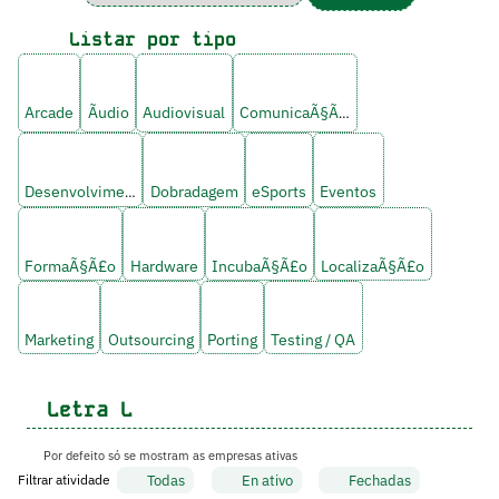
Listar por tipo
Arcade
Ãudio
Audiovisual
ComunicaÃ§Ã£o
Desenvolvimento
Dobradagem
eSports
Eventos
FormaÃ§Ã£o
Hardware
IncubaÃ§Ã£o
LocalizaÃ§Ã£o
Marketing
Outsourcing
Porting
Testing / QA
Letra
L
Por defeito só se mostram as empresas ativas
Todas
En ativo
Fechadas
Filtrar atividade