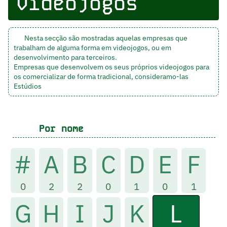
videojogos
Nesta secção são mostradas aquelas empresas que
trabalham de alguma forma em videojogos, ou em
desenvolvimento para terceiros.
Empresas que desenvolvem os seus próprios videojogos para
os comercializar de forma tradicional, consideramo-las
Estúdios
Por nome
#
A
B
C
D
E
F
0
2
2
0
1
0
1
L
G
H
I
J
K