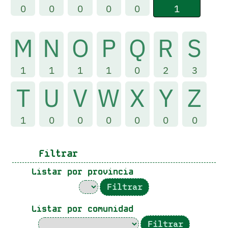
1
0
0
0
0
0
M
N
O
P
Q
R
S
1
1
1
1
0
2
3
T
U
V
W
X
Y
Z
1
0
0
0
0
0
0
Filtrar
Listar por provincia
Listar por comunidad