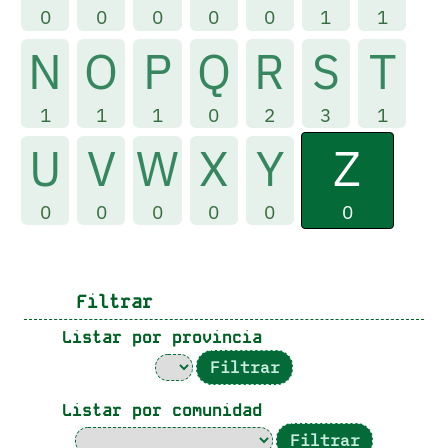
0
0
0
0
0
1
1
N
O
P
Q
R
S
T
1
1
1
0
2
3
1
Z
U
V
W
X
Y
0
0
0
0
0
0
Filtrar
Listar por provincia
Listar por comunidad