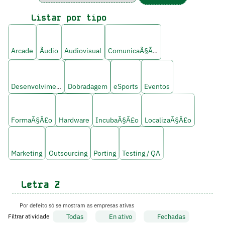
Listar por tipo
Arcade
Ãudio
Audiovisual
ComunicaÃ§Ã£o
Desenvolvimento
Dobradagem
eSports
Eventos
FormaÃ§Ã£o
Hardware
IncubaÃ§Ã£o
LocalizaÃ§Ã£o
Marketing
Outsourcing
Porting
Testing / QA
Letra
Z
Por defeito só se mostram as empresas ativas
Todas
En ativo
Fechadas
Filtrar atividade