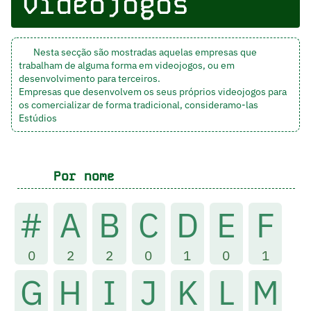
videojogos
Nesta secção são mostradas aquelas empresas que
trabalham de alguma forma em videojogos, ou em
desenvolvimento para terceiros.
Empresas que desenvolvem os seus próprios videojogos para
os comercializar de forma tradicional, consideramo-las
Estúdios
Por nome
#
A
B
C
D
E
F
0
2
2
0
1
0
1
G
H
I
J
K
L
M