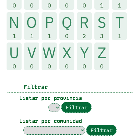
0
0
0
0
0
1
1
N
O
P
Q
R
S
T
1
1
1
0
2
3
1
U
V
W
X
Y
Z
0
0
0
0
0
0
Filtrar
Listar por provincia
Listar por comunidad