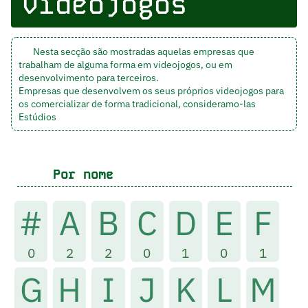
videojogos
Nesta secção são mostradas aquelas empresas que
trabalham de alguma forma em videojogos, ou em
desenvolvimento para terceiros.
Empresas que desenvolvem os seus próprios videojogos para
os comercializar de forma tradicional, consideramo-las
Estúdios
Por nome
#
A
B
C
D
E
F
0
2
2
0
1
0
1
G
H
I
J
K
L
M