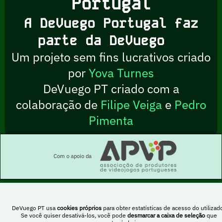
Portugal
A DeVuego Portugal faz
parte da DeVuego
Um projeto sem fins lucrativos criado
por
Yova Turnes
DeVuego PT criado com a
colaboração de
Filipe Veiga
e
Pedro
Pimenta
Com o apoio da
DeVuego PT usa
cookies próprios
para obter estatísticas de acesso do utilizado
Esta obra está sob uma licença Creative Commons Atribuição-NãoComercial-
Se você quiser desativá-los, você pode
desmarcar a caixa de seleção
que
PartilhaIgual 4.0 Internacional