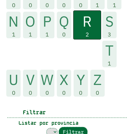
0
0
0
0
0
1
1
R
N
O
P
Q
S
2
1
1
1
0
3
T
1
U
V
W
X
Y
Z
0
0
0
0
0
0
Filtrar
Listar por provincia