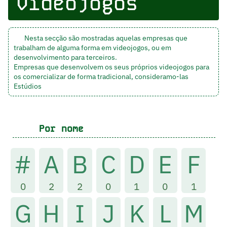
videojogos
Nesta secção são mostradas aquelas empresas que
trabalham de alguma forma em videojogos, ou em
desenvolvimento para terceiros.
Empresas que desenvolvem os seus próprios videojogos para
os comercializar de forma tradicional, consideramo-las
Estúdios
Por nome
#
A
B
C
D
E
F
0
2
2
0
1
0
1
G
H
I
J
K
L
M