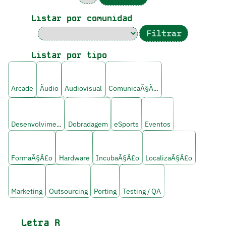
Listar por comunidad
Listar por tipo
Arcade
Ãudio
Audiovisual
ComunicaÃ§Ã£o
Desenvolvimento
Dobradagem
eSports
Eventos
FormaÃ§Ã£o
Hardware
IncubaÃ§Ã£o
LocalizaÃ§Ã£o
Marketing
Outsourcing
Porting
Testing / QA
Letra
R