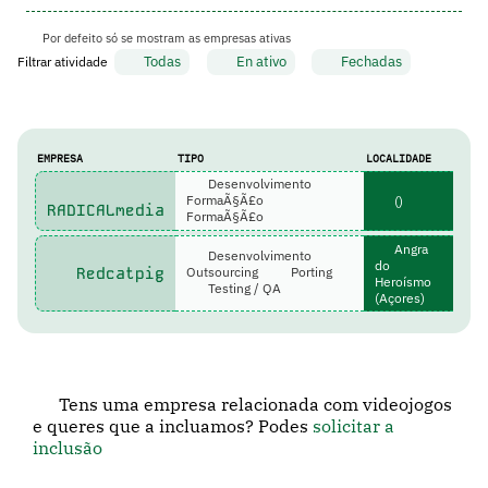
Por defeito só se mostram as empresas ativas
Todas
En ativo
Fechadas
Filtrar atividade
EMPRESA
TIPO
LOCALIDADE
Desenvolvimento
FormaÃ§Ã£o
()
RADICALmedia
FormaÃ§Ã£o
Angra
Desenvolvimento
do
Redcatpig
Outsourcing
Porting
Heroísmo
Testing / QA
(Açores)
Tens uma empresa relacionada com videojogos
e queres que a incluamos? Podes
solicitar a
inclusão