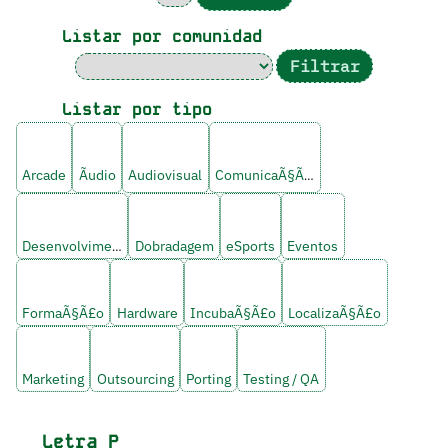
Listar por comunidad
Listar por tipo
Arcade
Ãudio
Audiovisual
ComunicaÃ§Ã£o
Desenvolvimento
Dobradagem
eSports
Eventos
FormaÃ§Ã£o
Hardware
IncubaÃ§Ã£o
LocalizaÃ§Ã£o
Marketing
Outsourcing
Porting
Testing / QA
Letra
P