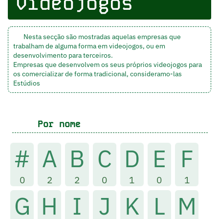
videojogos
Nesta secção são mostradas aquelas empresas que
trabalham de alguma forma em videojogos, ou em
desenvolvimento para terceiros.
Empresas que desenvolvem os seus próprios videojogos para
os comercializar de forma tradicional, consideramo-las
Estúdios
Por nome
#
A
B
C
D
E
F
0
2
2
0
1
0
1
G
H
I
J
K
L
M