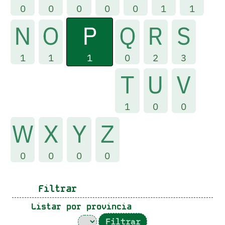
0
0
0
0
0
1
1
P
N
O
Q
R
S
1
1
1
0
2
3
T
U
V
1
0
0
W
X
Y
Z
0
0
0
0
Filtrar
Listar por provincia