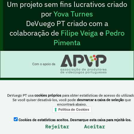
Um projeto sem fins lucrativos criado
por
Yova Turnes
DeVuego PT criado com a
colaboração de
Filipe Veiga
e
Pedro
Pimenta
Com o apoio da
DeVuego PT usa
cookies próprios
para obter estatísticas de acesso do utilizado
Esta obra está sob uma licença Creative Commons Atribuição-NãoComercial-
Se você quiser desativá-los, você pode
desmarcar a caixa de seleção
que
PartilhaIgual 4.0 Internacional
encontrará abaixo.
Política de Cookies
DeVuego Espanha
DeVuego LATAM
Cookies de estatísticas aceitos. Desmarque esta caixa para rejeitá-los.
Rejeitar
Aceitar
DeVuego Portugal