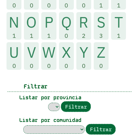
0
0
0
0
0
1
1
N
O
P
Q
R
S
T
1
1
1
0
2
3
1
U
V
W
X
Y
Z
0
0
0
0
0
0
Filtrar
Listar por provincia
Listar por comunidad