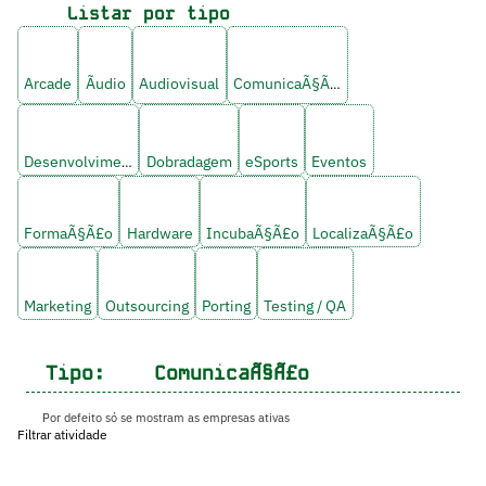
Listar por tipo
Arcade
Ãudio
Audiovisual
ComunicaÃ§Ã£o
Desenvolvimento
Dobradagem
eSports
Eventos
FormaÃ§Ã£o
Hardware
IncubaÃ§Ã£o
LocalizaÃ§Ã£o
Marketing
Outsourcing
Porting
Testing / QA
Tipo:
ComunicaÃ§Ã£o
Por defeito só se mostram as empresas ativas
Filtrar atividade