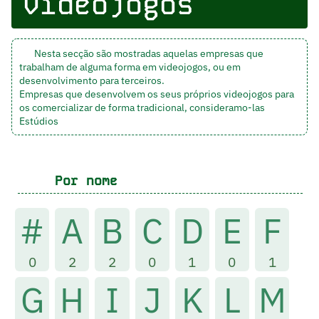
videojogos
Nesta secção são mostradas aquelas empresas que
trabalham de alguma forma em videojogos, ou em
desenvolvimento para terceiros.
Empresas que desenvolvem os seus próprios videojogos para
os comercializar de forma tradicional, consideramo-las
Estúdios
Por nome
#
A
B
C
D
E
F
0
2
2
0
1
0
1
G
H
I
J
K
L
M