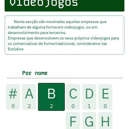
videojogos
Nesta secção são mostradas aquelas empresas que
trabalham de alguma forma em videojogos, ou em
desenvolvimento para terceiros.
Empresas que desenvolvem os seus próprios videojogos para
os comercializar de forma tradicional, consideramo-las
Estúdios
Por nome
B
#
A
C
D
E
2
0
2
0
1
0
F
G
H