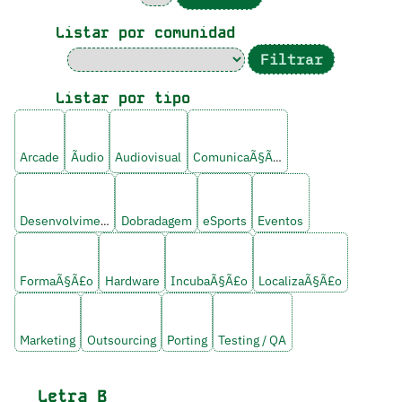
Listar por comunidad
Listar por tipo
Arcade
Ãudio
Audiovisual
ComunicaÃ§Ã£o
Desenvolvimento
Dobradagem
eSports
Eventos
FormaÃ§Ã£o
Hardware
IncubaÃ§Ã£o
LocalizaÃ§Ã£o
Marketing
Outsourcing
Porting
Testing / QA
Letra
B