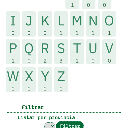
1
0
0
I
J
K
L
M
N
O
0
0
0
1
1
1
1
P
Q
R
S
T
U
V
1
0
2
3
1
0
0
W
X
Y
Z
0
0
0
0
Filtrar
Listar por provincia