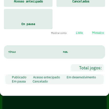
Acesso antecipado
Cancelados
Em pausa
Lista
Mosaico
Mostrar como
TÍTULO
PUBL
Total jogos:
Publicado
Acesso antecipado
Em desenvolvimento
Em pausa
Cancelado