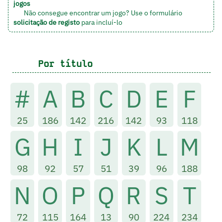
jogos
Não consegue encontrar um jogo? Use o formulário
solicitação de registo
para incluí-lo
Por título
#
A
B
C
D
E
F
25
186
142
216
142
93
118
G
H
I
J
K
L
M
98
92
57
51
39
96
188
N
O
P
Q
R
S
T
72
115
164
13
90
224
234