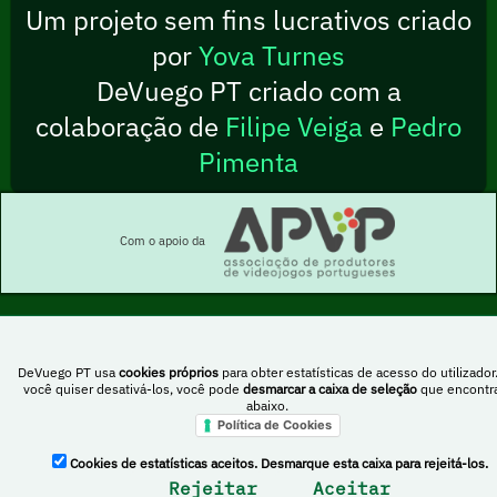
Um projeto sem fins lucrativos criado
por
Yova Turnes
DeVuego PT criado com a
colaboração de
Filipe Veiga
e
Pedro
Pimenta
Com o apoio da
Esta obra está sob uma licença Creative Commons Atribuição-NãoComercial-
DeVuego PT usa
cookies próprios
para obter estatísticas de acesso do utilizador
PartilhaIgual 4.0 Internacional
você quiser desativá-los, você pode
desmarcar a caixa de seleção
que encontr
abaixo.
Política de Cookies
DeVuego Espanha
DeVuego LATAM
Cookies de estatísticas aceitos. Desmarque esta caixa para rejeitá-los.
DeVuego Portugal
Rejeitar
Aceitar