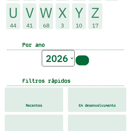
U
V
W
X
Y
Z
44
41
68
3
10
17
Por ano
Filtros rápidos
Recentes
Em desenvolvimento