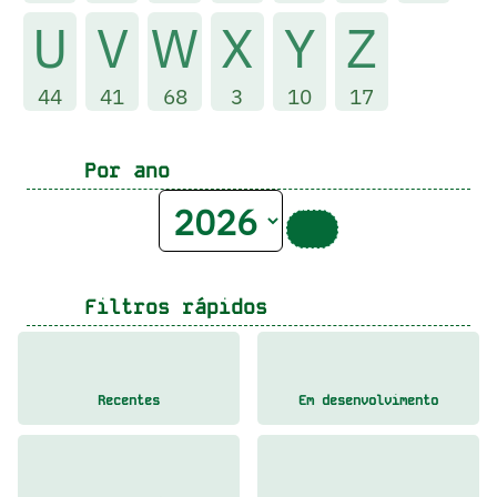
U
V
W
X
Y
Z
44
41
68
3
10
17
Por ano
Filtros rápidos
Recentes
Em desenvolvimento