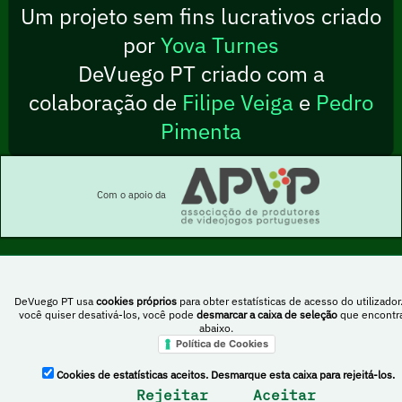
Um projeto sem fins lucrativos criado
por
Yova Turnes
DeVuego PT criado com a
colaboração de
Filipe Veiga
e
Pedro
Pimenta
Com o apoio da
Esta obra está sob uma licença Creative Commons Atribuição-NãoComercial-
DeVuego PT usa
cookies próprios
para obter estatísticas de acesso do utilizador
PartilhaIgual 4.0 Internacional
você quiser desativá-los, você pode
desmarcar a caixa de seleção
que encontr
abaixo.
Política de Cookies
DeVuego Espanha
DeVuego LATAM
Cookies de estatísticas aceitos. Desmarque esta caixa para rejeitá-los.
DeVuego Portugal
Rejeitar
Aceitar