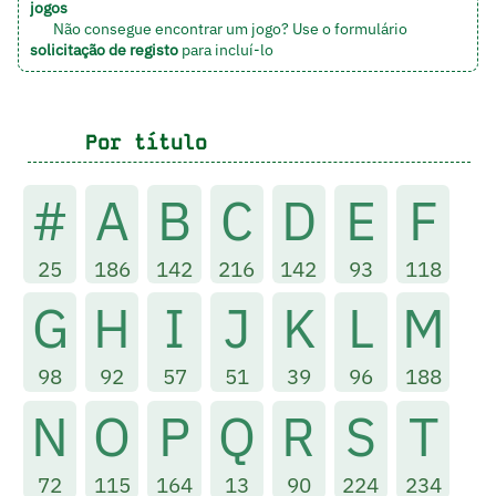
jogos
Não consegue encontrar um jogo? Use o formulário
solicitação de registo
para incluí-lo
Por título
#
A
B
C
D
E
F
25
186
142
216
142
93
118
G
H
I
J
K
L
M
98
92
57
51
39
96
188
N
O
P
Q
R
S
T
72
115
164
13
90
224
234