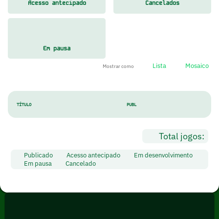
Acesso antecipado
Cancelados
Em pausa
Lista
Mosaico
Mostrar como
TÍTULO
PUBL
Total jogos:
Publicado
Acesso antecipado
Em desenvolvimento
Em pausa
Cancelado