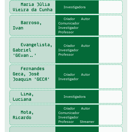
Maria Júlia
Investigadora
Vieira da Cunha
Criador
Autor
Barroso,
Comunicador
Ivan
Investigador
Professor
Evangelista,
Criador
Autor
Gabriel
Investigador
Professor
'GEvan..'
Fernandes
Geca, José
Criador
Autor
Joaquim 'GECA'
Investigador
Lima,
Investigadora
Luciana
Criador
Autor
Mota,
Comunicador
Ricardo
Investigador
Professor
Streamer