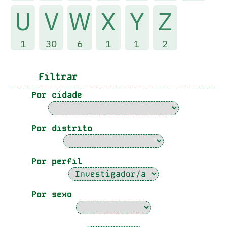
U
V
W
X
Y
Z
1
30
6
1
1
2
Filtrar
Por cidade
Por distrito
Por perfil
Por sexo