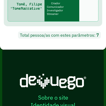
Criador
Tomé, Filipe
Comunicador
'TomeNarrative'
Investigador
Streamer
Total pessoa/as com estes parâmetros:
7
Sobre o site
Identidade visual