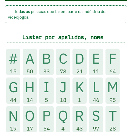
Todas as pessoas que fazem parte da indústria dos
videojogos.
Listar por apelidos, nome
#
A
B
C
D
E
F
15
50
33
78
21
11
64
G
H
I
J
K
L
M
44
14
5
18
1
46
95
N
O
P
Q
R
S
T
19
17
54
4
43
97
28