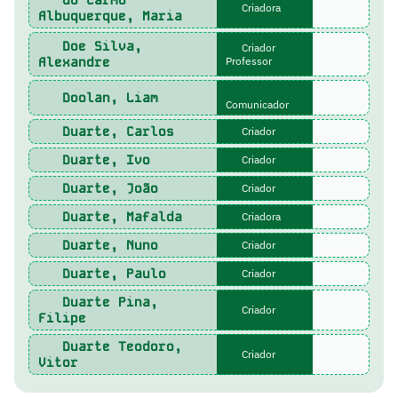
do Carmo
Criadora
Albuquerque, Maria
Doe Silva,
Criador
Alexandre
Professor
Doolan, Liam
Comunicador
Duarte, Carlos
Criador
Duarte, Ivo
Criador
Duarte, João
Criador
Duarte, Mafalda
Criadora
Duarte, Nuno
Criador
Duarte, Paulo
Criador
Duarte Pina,
Criador
Filipe
Duarte Teodoro,
Criador
Vitor