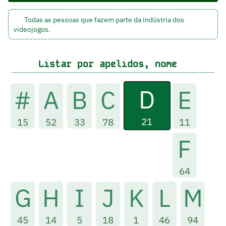
Todas as pessoas que fazem parte da indústria dos
videojogos.
Listar por apelidos, nome
D
#
A
B
C
E
21
15
52
33
78
11
F
64
G
H
I
J
K
L
M
45
14
5
18
1
46
94