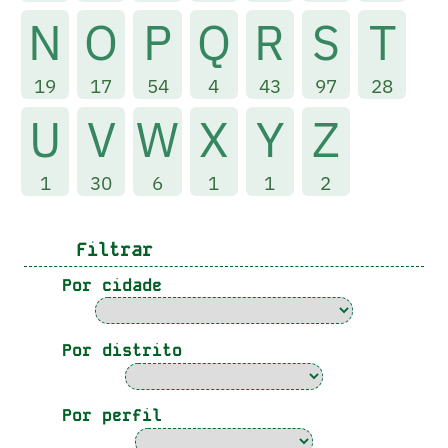
N
O
P
Q
R
S
T
19
17
54
4
43
97
28
U
V
W
X
Y
Z
1
30
6
1
1
2
Filtrar
Por cidade
Por distrito
Por perfil