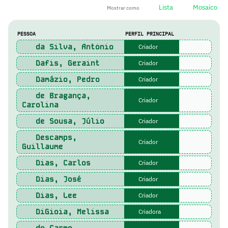
Lista
Mosaico
Mostrar como
PESSOA
PERFIL PRINCIPAL
da Silva, António
Criador
Dafis, Geraint
Criador
Damázio, Pedro
Criador
de Bragança,
Criador
Carolina
de Sousa, Júlio
Criador
Descamps,
Criador
Guillaume
Dias, Carlos
Criador
Dias, José
Criador
Dias, Lee
Criador
DiGioia, Melissa
Criadora