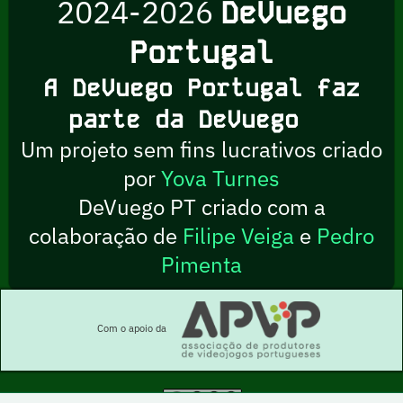
2024-2026
DeVuego
Portugal
A DeVuego Portugal faz
parte da DeVuego
Um projeto sem fins lucrativos criado
por
Yova Turnes
DeVuego PT criado com a
colaboração de
Filipe Veiga
e
Pedro
Pimenta
Com o apoio da