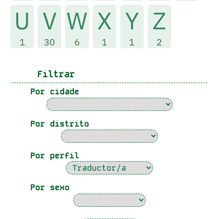
U
V
W
X
Y
Z
1
30
6
1
1
2
Filtrar
Por cidade
Por distrito
Por perfil
Por sexo