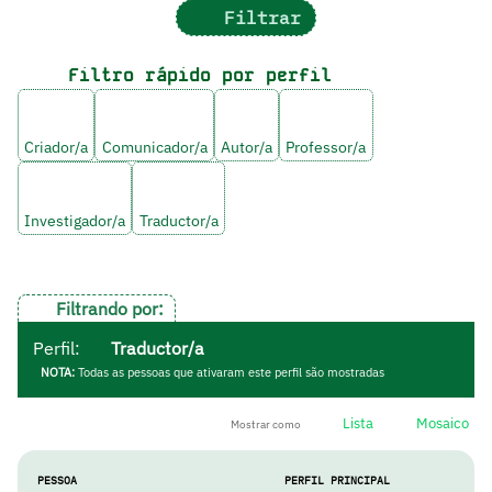
Filtrar
Filtro rápido por perfil
Criador/a
Comunicador/a
Autor/a
Professor/a
Investigador/a
Traductor/a
Filtrando por:
Perfil:
Traductor/a
NOTA:
Todas as pessoas que ativaram este perfil são mostradas
Lista
Mosaico
Mostrar como
PESSOA
PERFIL PRINCIPAL