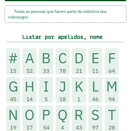
Todas as pessoas que fazem parte da indústria dos
videojogos.
Listar por apelidos, nome
#
A
B
C
D
E
F
15
52
33
78
21
11
64
G
H
I
J
K
L
M
45
14
5
18
1
46
94
N
O
P
Q
R
S
T
19
17
54
4
43
97
28