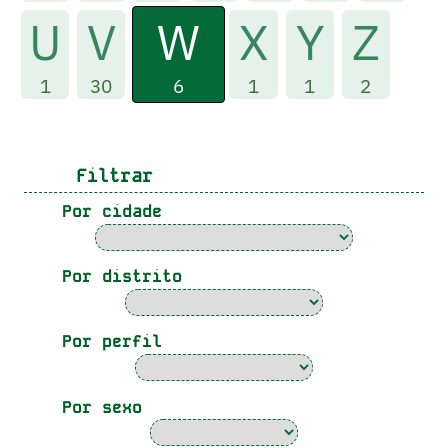
W
U
V
X
Y
Z
6
1
30
1
1
2
Filtrar
Por cidade
Por distrito
Por perfil
Por sexo