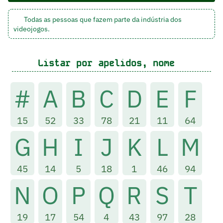
Todas as pessoas que fazem parte da indústria dos
videojogos.
Listar por apelidos, nome
#
A
B
C
D
E
F
15
52
33
78
21
11
64
G
H
I
J
K
L
M
45
14
5
18
1
46
94
N
O
P
Q
R
S
T
19
17
54
4
43
97
28