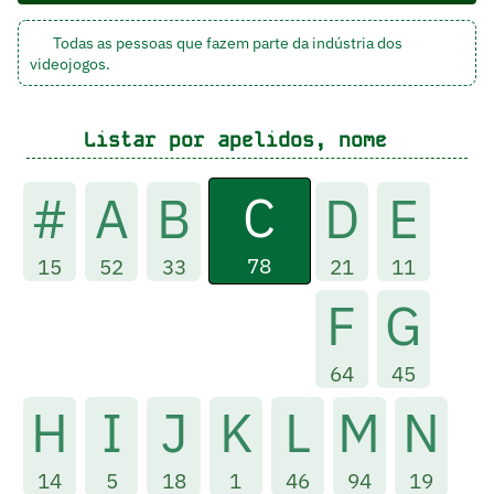
Todas as pessoas que fazem parte da indústria dos
videojogos.
Listar por apelidos, nome
C
#
A
B
D
E
78
15
52
33
21
11
F
G
64
45
H
I
J
K
L
M
N
14
5
18
1
46
94
19