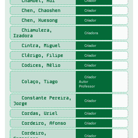
Chambel, Rui
Criador
Chen, Chaoshen
Criador
Chen, Xuesong
Criador
Chiamulera,
Criadora
Izadora
Cintra, Miguel
Criador
Clérigo, Filipe
Criador
Códices, Nélio
Criador
Criador
Colaço, Tiago
Autor
Professor
Constante Pereira,
Criador
Jorge
Cordas, Uriel
Criador
Cordeiro, Afonso
Criador
Cordeiro,
Criador