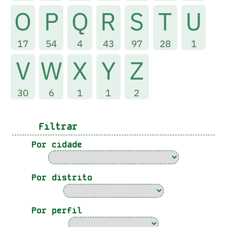
O
P
Q
R
S
T
U
17
54
4
43
97
28
1
V
W
X
Y
Z
30
6
1
1
2
Filtrar
Por cidade
Por distrito
Por perfil