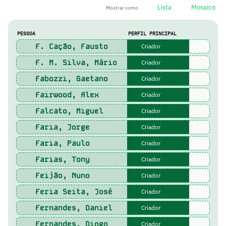
Lista
Mosaico
Mostrar como
PESSOA
PERFIL PRINCIPAL
F. Cação, Fausto
Criador
F. M. Silva, Mário
Criador
Fabozzi, Gaetano
Criador
Fairwood, Alex
Criador
Falcato, Miguel
Criador
Faria, Jorge
Criador
Faria, Paulo
Criador
Farias, Tony
Criador
Feijão, Nuno
Criador
Feria Seita, José
Criador
Fernandes, Daniel
Criador
Fernandes, Diogo
Criador