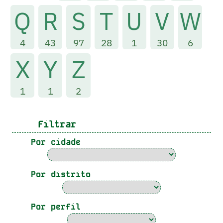
Q
R
S
T
U
V
W
4
43
97
28
1
30
6
X
Y
Z
1
1
2
Filtrar
Por cidade
Por distrito
Por perfil