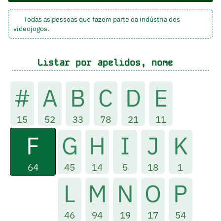
Todas as pessoas que fazem parte da indústria dos
videojogos.
Listar por apelidos, nome
#
A
B
C
D
E
15
52
33
78
21
11
F
G
H
I
J
K
64
45
14
5
18
1
L
M
N
O
P
46
94
19
17
54