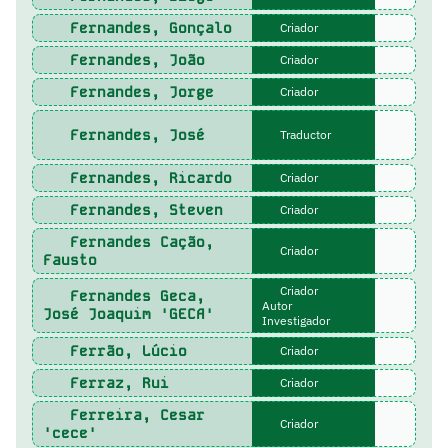
Fernandes, Gonçalo
Criador
Fernandes, João
Criador
Fernandes, Jorge
Criador
Fernandes, José
Traductor
Fernandes, Ricardo
Criador
Fernandes, Steven
Criador
Fernandes Cação,
Criador
Fausto
Criador
Fernandes Geca,
Autor
José Joaquim 'GECA'
Investigador
Ferrão, Lúcio
Criador
Ferraz, Rui
Criador
Ferreira, Cesar
Criador
'cece'