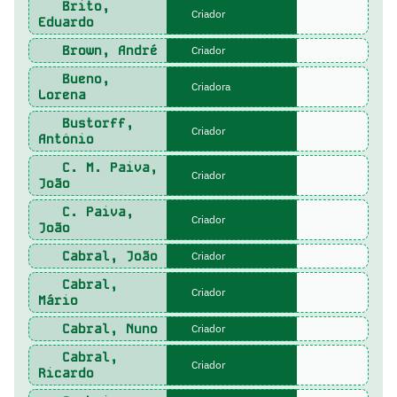
Brito,
Criador
Eduardo
Brown, André
Criador
Bueno,
Criadora
Lorena
Bustorff,
Criador
António
C. M. Paiva,
Criador
João
C. Paiva,
Criador
João
Cabral, João
Criador
Cabral,
Criador
Mário
Cabral, Nuno
Criador
Cabral,
Criador
Ricardo