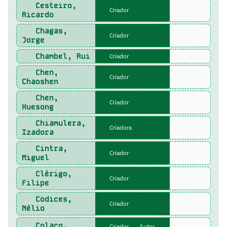
Cesteiro,
Criador
Ricardo
Chagas,
Criador
Jorge
Chambel, Rui
Criador
Chen,
Criador
Chaoshen
Chen,
Criador
Xuesong
Chiamulera,
Criadora
Izadora
Cintra,
Criador
Miguel
Clérigo,
Criador
Filipe
Códices,
Criador
Nélio
Colaço,
Criador
Autor