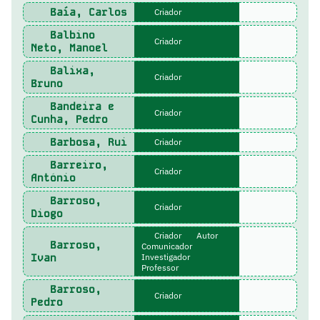
Baía, Carlos
Criador
Balbino
Criador
Neto, Manoel
Balixa,
Criador
Bruno
Bandeira e
Criador
Cunha, Pedro
Barbosa, Rui
Criador
Barreiro,
Criador
António
Barroso,
Criador
Diogo
Criador
Autor
Barroso,
Comunicador
Ivan
Investigador
Professor
Barroso,
Criador
Pedro