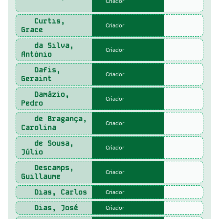
Criador
Curtis,
Criador
Grace
da Silva,
Criador
António
Dafis,
Criador
Geraint
Damázio,
Criador
Pedro
de Bragança,
Criador
Carolina
de Sousa,
Criador
Júlio
Descamps,
Criador
Guillaume
Dias, Carlos
Criador
Dias, José
Criador