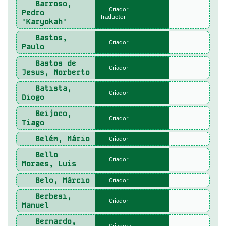
Barroso,
Criador
Pedro
Traductor
'Karyokah'
Bastos,
Criador
Paulo
Bastos de
Criador
Jesus, Norberto
Batista,
Criador
Diogo
Beijoco,
Criador
Tiago
Belém, Mário
Criador
Bello
Criador
Moraes, Luis
Belo, Márcio
Criador
Berbesi,
Criador
Manuel
Bernardo,
Criadora