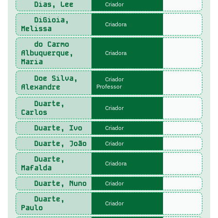
Dias, Lee
Criador
DiGioia,
Criadora
Melissa
do Carmo
Albuquerque,
Criadora
Maria
Doe Silva,
Criador
Alexandre
Professor
Duarte,
Criador
Carlos
Duarte, Ivo
Criador
Duarte, João
Criador
Duarte,
Criadora
Mafalda
Duarte, Nuno
Criador
Duarte,
Criador
Paulo