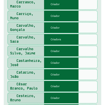
Carrasco,
Criador
Marco
Carriço,
Criador
Nuno
Carvalho,
Criador
Gonçalo
Carvalho,
Criadora
Sara
Carvalho
Criador
Silva, Jaime
Castanheira,
Criador
José
Catarino,
Criador
João
César
Criador
Branco, Paulo
Cesteiro,
Criador
Bruno