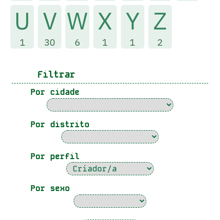
U
V
W
X
Y
Z
1
30
6
1
1
2
Filtrar
Por cidade
Por distrito
Por perfil
Por sexo