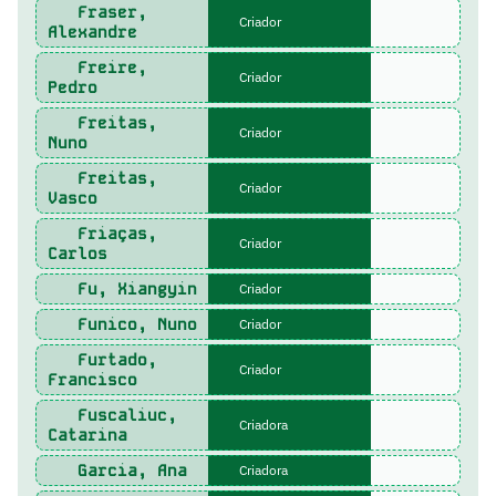
Fraser,
Criador
Alexandre
Freire,
Criador
Pedro
Freitas,
Criador
Nuno
Freitas,
Criador
Vasco
Friaças,
Criador
Carlos
Fu, Xiangyin
Criador
Funico, Nuno
Criador
Furtado,
Criador
Francisco
Fuscaliuc,
Criadora
Catarina
Garcia, Ana
Criadora