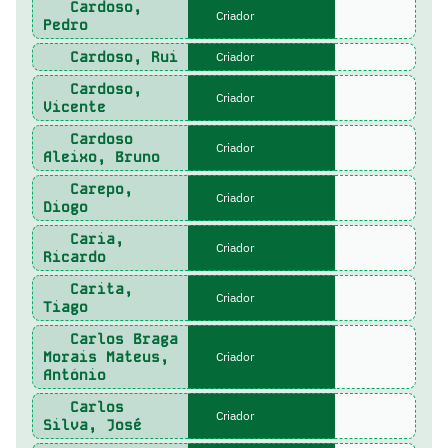
Cardoso,
Criador
Pedro
Cardoso, Rui
Criador
Cardoso,
Criador
Vicente
Cardoso
Criador
Aleixo, Bruno
Carepo,
Criador
Diogo
Caria,
Criador
Ricardo
Carita,
Criador
Tiago
Carlos Braga
Morais Mateus,
Criador
António
Carlos
Criador
Silva, José