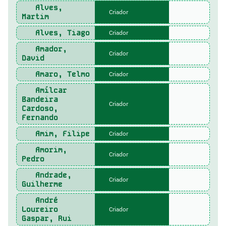
Alves,
Criador
Martim
Alves, Tiago
Criador
Amador,
Criador
David
Amaro, Telmo
Criador
Amílcar
Bandeira
Criador
Cardoso,
Fernando
Amim, Filipe
Criador
Amorim,
Criador
Pedro
Andrade,
Criador
Guilherme
André
Loureiro
Criador
Gaspar, Rui