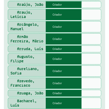
Araújo, João
Criador
Araujo,
Criador
Letícia
Arcângelo,
Criador
Manuel
Armão
Criador
Ferreira, Mário
Arruda, Luís
Criador
Augusto,
Criador
Filipe
Aureliano,
Criador
Sofia
Azevedo,
Criador
Francisco
Azuaga, João
Criador
Bacharel,
Criador
Luís