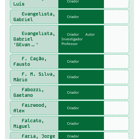
Criador
Luís
Evangelista,
Criador
Gabriel
Evangelista,
Criador
Autor
Gabriel
Investigador
Professor
'GEvan..'
F. Cação,
Criador
Fausto
F. M. Silva,
Criador
Mário
Fabozzi,
Criador
Gaetano
Fairwood,
Criador
Alex
Falcato,
Criador
Miguel
Faria, Jorge
Criador