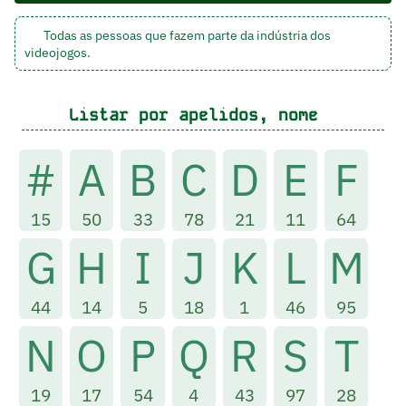
Todas as pessoas que fazem parte da indústria dos
videojogos.
Listar por apelidos, nome
#
A
B
C
D
E
F
15
50
33
78
21
11
64
G
H
I
J
K
L
M
44
14
5
18
1
46
95
N
O
P
Q
R
S
T
19
17
54
4
43
97
28