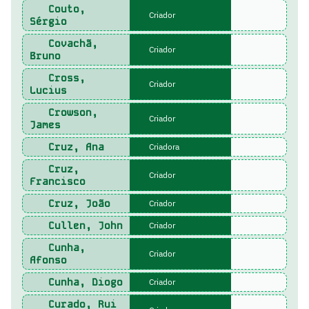
Couto,
Criador
Sérgio
Covachã,
Criador
Bruno
Cross,
Criador
Lucius
Crowson,
Criador
James
Cruz, Ana
Criadora
Cruz,
Criador
Francisco
Cruz, João
Criador
Cullen, John
Criador
Cunha,
Criador
Afonso
Cunha, Diogo
Criador
Curado, Rui