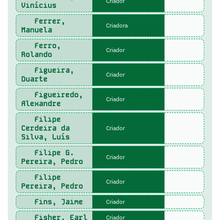
Criador
Vinícius
Ferrer,
Criadora
Manuela
Ferro,
Criador
Rolando
Figueira,
Criador
Duarte
Figueiredo,
Criador
Alexandre
Filipe
Cerdeira da
Criador
Silva, Luís
Filipe G.
Criador
Pereira, Pedro
Filipe
Criador
Pereira, Pedro
Fins, Jaime
Criador
Fisher, Earl
Criador