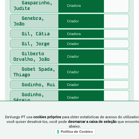
Gasparinho,
Criadora
Judite
Genebra,
Criador
João
Gil, Cátia
Criadora
Gil, Jorge
Criador
Gilberto
Criador
Orvalho, João
Gobet Spada,
Criador
Thiago
Godinho, Rui
Criador
Godinho,
Criador
Sérgio
Godinho,
Criador
Tiago
DeVuego PT usa
cookies próprios
para obter estatísticas de acesso do utilizador
você quiser desativá-los, você pode
desmarcar a caixa de seleção
que encontr
Gomes, Ana
Criadora
abaixo.
Política de Cookies
Gomes,
Criadora