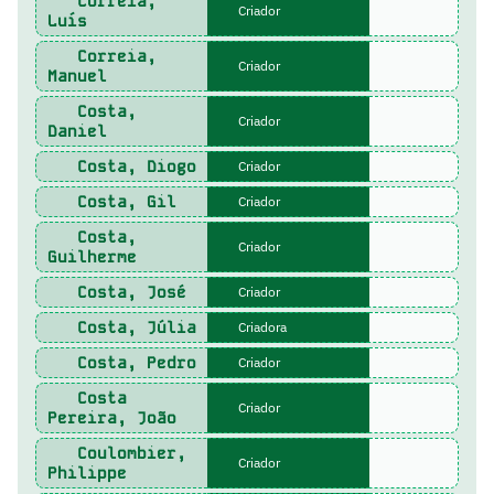
Correia,
Criador
Luís
Correia,
Criador
Manuel
Costa,
Criador
Daniel
Costa, Diogo
Criador
Costa, Gil
Criador
Costa,
Criador
Guilherme
Costa, José
Criador
Costa, Júlia
Criadora
Costa, Pedro
Criador
Costa
Criador
Pereira, João
Coulombier,
Criador
Philippe