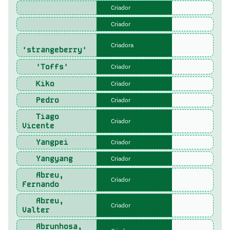
Criador
Criador
Criadora
'strangeberry'
'Toffs'
Criador
Kiko
Criador
Pedro
Criador
Tiago
Criador
Vicente
Yangpei
Criador
Yangyang
Criador
Abreu,
Criador
Fernando
Abreu,
Criador
Valter
Abrunhosa,