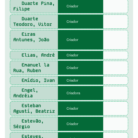
Duarte Pina,
Criador
Filipe
Duarte
Criador
Teodoro, Vitor
Eiras
Antunes, João
Criador
Elias, André
Criador
Emanuel la
Criador
Rua, Ruben
Emídio, Ivan
Criador
Engel,
Criadora
Andréia
Esteban
Criador
Agustí, Beatriz
Estevão,
Criador
Sérgio
Esteves,