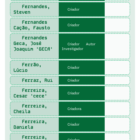
Fernandes,
Criador
Steven
Fernandes
Criador
Cação, Fausto
Fernandes
Geca, José
Criador
Autor
Joaquim 'GECA'
Investigador
Ferrão,
Criador
Lúcio
Ferraz, Rui
Criador
Ferreira,
Criador
Cesar 'cece'
Ferreira,
Criadora
Cheila
Ferreira,
Criador
Daniela
Ferreira,
Criador