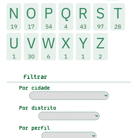
N
O
P
Q
R
S
T
19
17
54
4
43
97
28
U
V
W
X
Y
Z
1
30
6
1
1
2
Filtrar
Por cidade
Por distrito
Por perfil