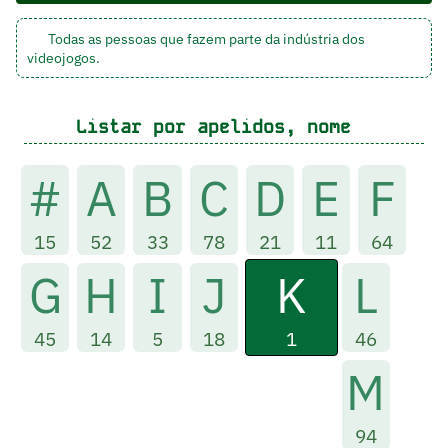
Todas as pessoas que fazem parte da indústria dos
videojogos.
Listar por apelidos, nome
#
A
B
C
D
E
F
15
52
33
78
21
11
64
K
G
H
I
J
L
1
45
14
5
18
46
M
94