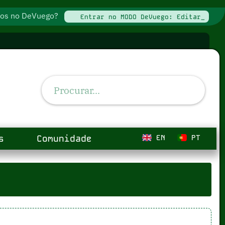
ados no DeVuego?
Entrar no MODO DeVuego: Editar_
s
Comunidade
EN
PT