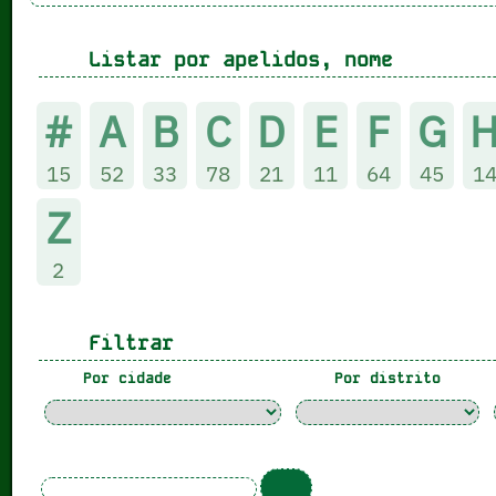
Listar por apelidos, nome
#
A
B
C
D
E
F
G
15
52
33
78
21
11
64
45
1
Z
2
Filtrar
Por cidade
Por distrito