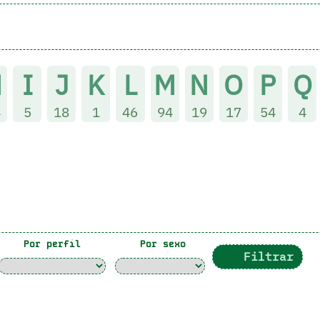
H
I
J
K
L
M
N
O
P
Q
4
5
18
1
46
94
19
17
54
4
Por perfil
Por sexo
Filtrar