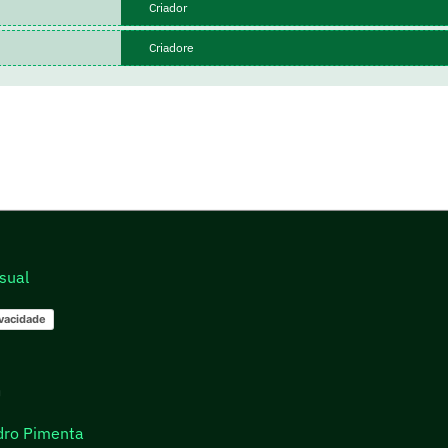
Criador
Criadore
sual
ivacidade
go
dro Pimenta