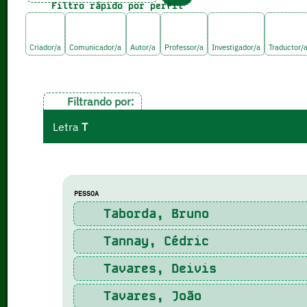
Filtro rápido por perfil
Criador/a
Comunicador/a
Autor/a
Professor/a
Investigador/a
Traductor/
Filtrando por:
Letra
T
PESSOA
Taborda, Bruno
Tannay, Cédric
Tavares, Deivis
Tavares, João