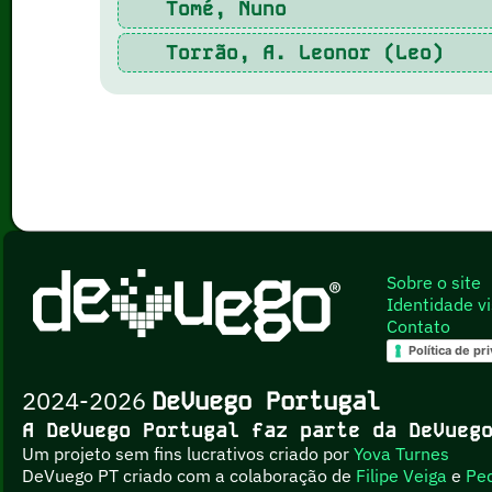
Tomé, Nuno
Torrão, A. Leonor (Leo)
Sobre o site
Identidade vi
Contato
Política de pr
2024-2026
DeVuego Portugal
A DeVuego Portugal faz parte da DeVue
Um projeto sem fins lucrativos criado por
Yova Turnes
DeVuego PT criado com a colaboração de
Filipe Veiga
e
Pe