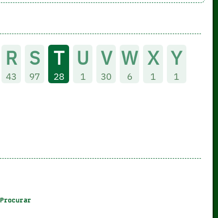
R
S
T
U
V
W
X
Y
43
97
28
1
30
6
1
1
Procurar