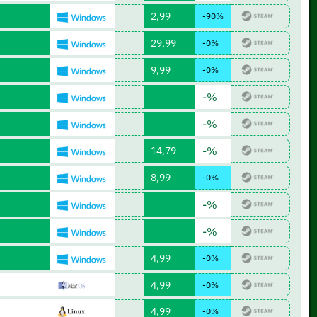
2,99
-90%
29,99
-0%
9,99
-0%
-%
-%
14,79
-%
8,99
-0%
-%
-%
4,99
-0%
4,99
-0%
4,99
-0%