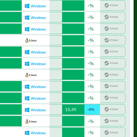
-%
-%
-%
-%
-%
-%
-%
-%
-%
15,49
-0%
-%
-%