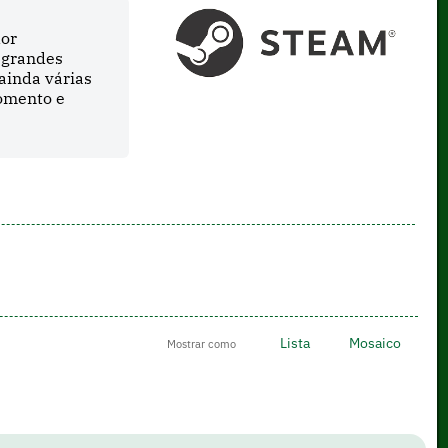
dor
 grandes
ainda várias
momento e
Lista
Mosaico
Mostrar como