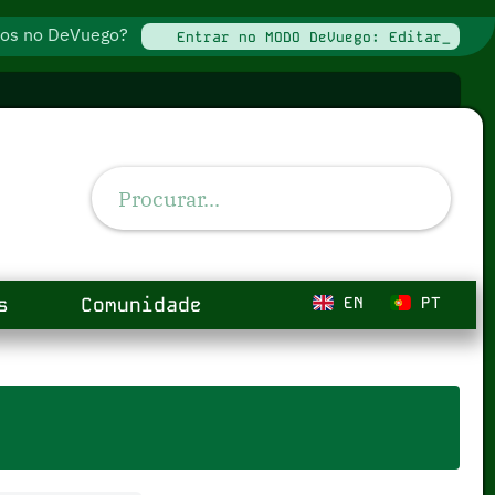
ados no DeVuego?
Entrar no MODO DeVuego: Editar_
s
Comunidade
EN
PT