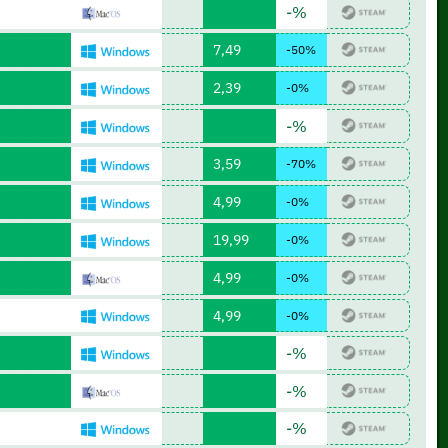
-%
7,49
-50%
2,39
-0%
-%
3,59
-70%
4,99
-0%
19,99
-0%
4,99
-0%
4,99
-0%
-%
-%
-%