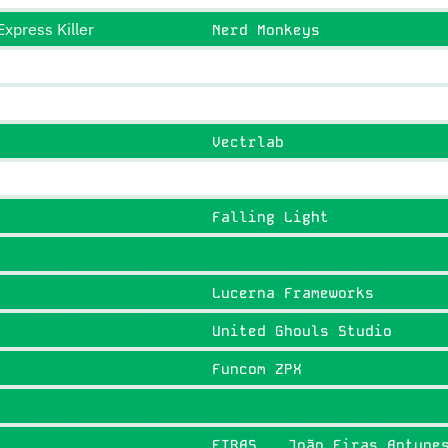
xpress Killer
Nerd Monkeys
Vectrlab
Falling Light
Lucerna Frameworks
United Ghouls Studio
Funcom ZPX
EIRAS
João Eiras Antune