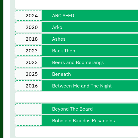
2024
ARC SEED
2020
Arko
2018
Ashes
2023
Back Then
2022
Beers and Boomerangs
2025
Beneath
2016
Between Me and The Night
Beyond The Board
Bobo e o Baú dos Pesadelos