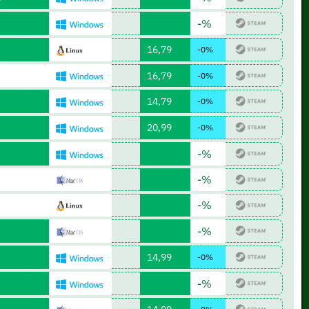
-%
16,79
-0%
16,79
-0%
14,79
-0%
20,99
-0%
-%
-%
-%
-%
14,99
-0%
-%