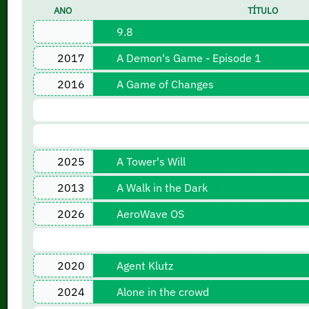
ANO
TÍTULO
9.8
2017
A Demon's Game - Episode 1
2016
A Game of Changes
2025
A Tower's Will
2013
A Walk in the Dark
2026
AeroWave OS
2020
Agent Klutz
2024
Alone in the crowd