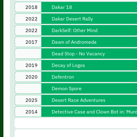
2018
Dakar 18
2022
Dakar Desert Rally
2022
DarkSelf: Other Mind
2017
Dawn of Andromeda
Dead Stop - No Vacancy
2019
Decay of Logos
2020
Defentron
Demon Spore
2025
Desert Race Adventures
2014
Detective Case and Clown Bot in: Murde