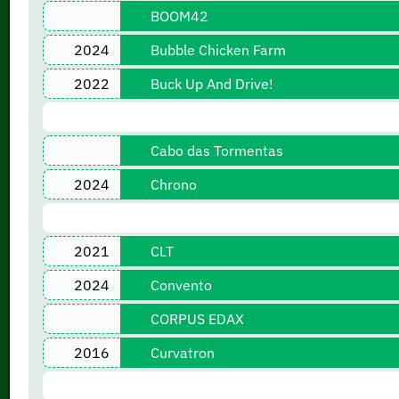
BOOM42
2024
Bubble Chicken Farm
2022
Buck Up And Drive!
Cabo das Tormentas
2024
Chrono
2021
CLT
2024
Convento
CORPUS EDAX
2016
Curvatron