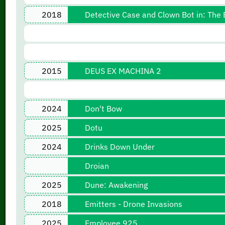
2018
Detective Case and Clown Bot in: The E
2015
DEUS EX MACHINA 2
2024
Don't Bow
2025
Dotu
2024
Drinks Down Under
Droian
2025
Dune: Awakening
2018
Emitters - Drone Invasions
2025
Employee 925