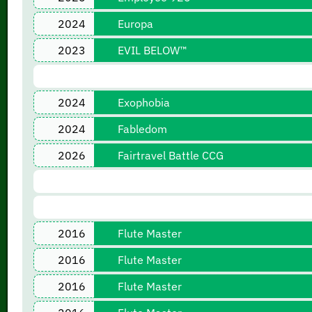
2024
Europa
2023
EVIL BELOW™
2024
Exophobia
2024
Fabledom
2026
Fairtravel Battle CCG
2016
Flute Master
2016
Flute Master
2016
Flute Master