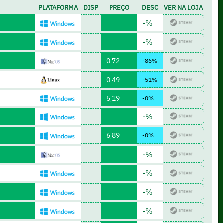
PLATAFORMA
DISP
PREÇO
DESC
VER NA LOJA
-%
-%
0,72
-86%
0,49
-51%
5,19
-0%
-%
6,89
-0%
-%
-%
-%
-%