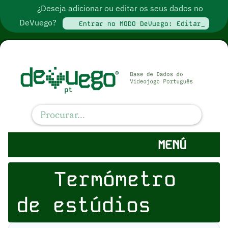
¿Deseja adicionar ou editar os seus dados no
DeVuego?
Entrar no MODO DeVuego: Editar_
MENÚ
Termómetro
de estúdios